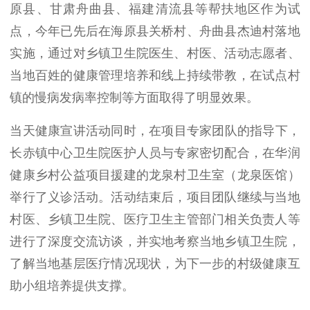
原县、甘肃舟曲县、福建清流县等
帮扶地区作为
试
点，
今年已先后在海原县关桥村、舟曲县杰迪村落地
实施，通过对乡镇卫生院医生、村医、活动志愿者、
当地百姓的健康管理培养和线上持续带教，
在试点村
镇的慢病发病率控制等方面取得了明显效果。
当天
健康
宣讲活动
同时
，
在
项目专家团队
的指导下，
长赤镇中心卫生院医护
人员与专家密切
配合，在
华润
健康乡村公益项目
援建的龙泉村卫生室（龙泉医馆）
举行了义诊
活动。活动结束后，项目团队
继续与当地
村医、乡镇卫生院、医疗卫生主管部门
相关负责人等
进行了深度交流访谈
，
并实地考察当地乡镇卫生院，
了解当地基层医疗情况现状，
为下一步的
村级健康互
助小组培养
提供支撑。