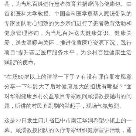
县
，为当地百姓进行
患者教育
并捐赠润心健康包。
由
首都医科大学教授、中国全科医学奠基人顾湲带队
的
专家
团队耐心细致的为乡亲们进行了
患者教育活动
和
健康管理咨询
，
为当地百姓送去健康知识、健康关
爱，送去温暖与关怀，推进优质医疗资源下沉，践行
项目
“提升基层医疗服务水平，为乡村百姓健康生活
赋能”的使命。
“在场
60
岁以上的请举一下手？有没有哪位朋友愿意
分享一下年龄大了后对健康最大的担忧有哪些？”面
对华润健康乡村公益项目专家顾问顾湲教授抛出的问
题，听讲的村民齐刷刷的举起手，现场气氛热烈。
这是
27
日发生四川
省巴中市
南江华润希望小镇上的一
幕。顾湲教授团队的医疗专家组织健康宣讲活动，通