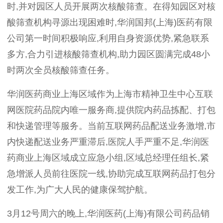
时
,
并对园区人员开展两次核酸筛查。在得知园区对核
酸筛查机构寻源出现困难时
,
华润国邦
(
上海
)
医药有限
公司第一时间积极响应
,
利用自身资源优势
,
紧急联系
多方
,
合力引进核酸筛查机构
,
助力园区圆满完成
48
小
时两次全员核酸筛查任务。
华润医药商业上海区域作为上海市精神卫生中心互联
网医院药品院内唯一服务商
,
提供院内药品拣配、打包
和快递管理等服务。当前互联网药品配送业务激增
,
市
内快递配送业务严重滞后
,
医院人手严重不足
,
华润医
药商业上海区域成立应急小组
,
区域总经理任组长
,
紧
急增派人员前往医院一线
,
协助完成互联网药品打包分
发工作
,
为广大人民的健康保驾护航。
3
月
12
号周六的晚上
,
华润医药
(
上海
)
有限公司药品销