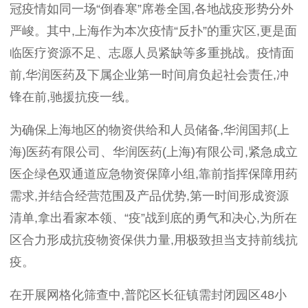
冠疫情如同一场“倒春寒”席卷全国
,
各地战疫形势分外
严峻。其中
,
上海作为本次疫情“反扑”的重灾区
,
更是面
临医疗资源不足、志愿人员紧缺等多重挑战。疫情面
前
,
华润医药及下属企业第一时间肩负起社会责任
,
冲
锋在前
,
驰援抗疫一线。
为确保上海地区的物资供给和人员储备
,
华润国邦
(
上
海
)
医药有限公司、华润医药
(
上海
)
有限公司
,
紧急成立
医企绿色双通道应急物资保障小组
,
靠前指挥保障用药
需求
,
并结合经营范围及产品优势
,
第一时间形成资源
清单
,
拿出看家本领、“疫”战到底的勇气和决心
,
为所在
区合力形成抗疫物资保供力量
,
用极致担当支持前线抗
疫。
在开展网格化筛查中
,
普陀区长征镇需封闭园区
48
小