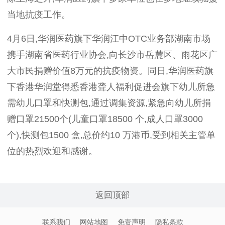
当地抗疫工作。
4
月
6
日
,
华润医药旗下华润江中
OTC
业务部湖南市场
携手湖南省医药行业协会
,
向长沙市岳麓区、雨花区广
大市民捐赠价值
8
万元的抗疫物资。同日
,
华润医药旗
下香港华润堂得悉香港聋人福利促进会旗下幼儿所急
需幼儿口罩和快测包
,
通过调集资源
,
紧急向幼儿所捐
赠口罩
21500
个
(
儿童口罩
18500
个
,
成人口罩
3000
个
),
快测包
1500
盒
,
总价约
10
万港币
,
受到相关主管单
位的热烈欢迎和感谢。
返回顶部
联系我们
网站地图
免责声明
隐私条款