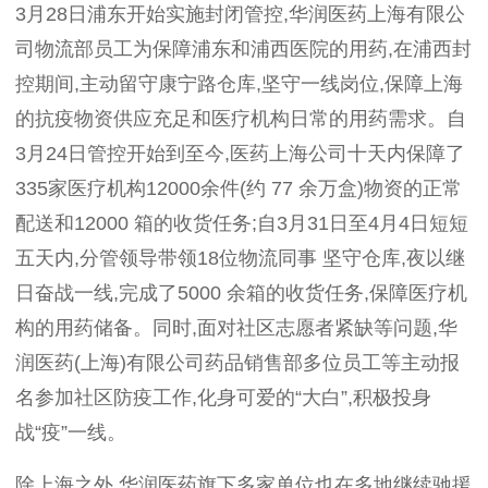
3
月
28
日浦东开始实施封闭管控
,
华润医药上海有限公
司物流部员工为保障浦东和浦西医院的用药
,
在浦西封
控期间
,
主动留守康宁路仓库
,
坚守一线岗位
,
保障上海
的抗疫物资供应充足和医疗机构日常的用药需求。自
3
月
24
日管控开始到至今
,
医药上海公司十天内保障了
335
家医疗机构
12000
余件
(
约
77
余万盒
)
物资的正常
配送和
12000
箱的收货任务
;
自
3
月
31
日至
4
月
4
日短短
五天内
,
分管领导带领
18
位物流同事 坚守仓库
,
夜以继
日奋战一线
,
完成了
5000
余箱的收货任务
,
保障医疗机
构的用药储备。同时
,
面对社区志愿者紧缺等问题
,
华
润医药
(
上海
)
有限公司药品销售部多位员工等主动报
名参加社区防疫工作
,
化身可爱的“大白”
,
积极投身
战“疫”一线。
除上海之外
,
华润医药旗下多家单位也在多地继续驰援