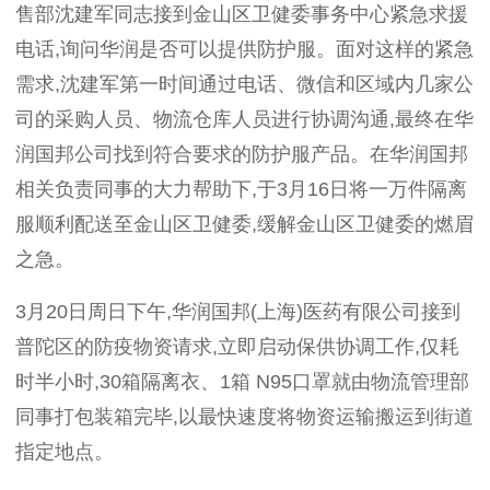
售部沈建军同志接到金山区卫健委事务中心紧急求援
电话
,
询问华润是否可以提供防护服。面对这样的紧急
需求
,
沈建军第一时间通过电话、微信和区域内几家公
司的采购人员、物流仓库人员进行协调沟通
,
最终在华
润国邦公司找到符合要求的防护服产品。在华润国邦
相关负责同事的大力帮助下
,
于
3
月
16
日将一万件隔离
服顺利配送至金山区卫健委
,
缓解金山区卫健委的燃眉
之急。
3
月
20
日周日下午
,
华润国邦
(
上海
)
医药有限公司接到
普陀区的防疫物资请求
,
立即启动保供协调工作
,
仅耗
时半小时
,30
箱隔离衣、
1
箱
N95
口罩就由物流管理部
同事打包装箱完毕
,
以最快速度将物资运输搬运到街道
指定地点。