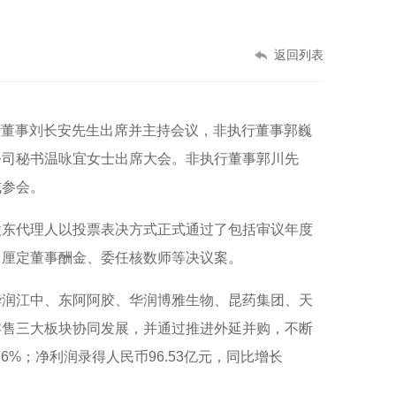
返回列表
执行董事刘长安先生出席并主持会议，非执行董事郭巍
公司秘书温咏宜女士出席大会。非执行董事郭川先
式参会。
股东代理人以投票表决方式正式通过了包括审议年度
、厘定董事酬金、委任核数师等决议案。
华润江中、东阿阿胶、华润博雅生物、昆药集团、天
零售三大板块协同发展，并通过推进外延并购，不断
.6%；净利润录得人民币96.53亿元，同比增长