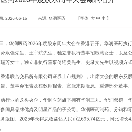
 2026-06-15
来源: 华润医药
【字体:
大
中
小
】
2日，华润医药2026年度股东周年大会在香港召开。华润医药
、孙永强先生、王宇航先生，独立非执行董事招敏慧女士，以及
焦瑞芳女士，独立非执行董事傅廷美先生、史录文先生以视频方
《香港联合交易所有限公司证券上市规则》，出席大会的股东及
报告、董事会报告及核数师报告、宣派末期股息、重选部分董事
医药行业的龙头央企，华润医药旗下拥有华润三九、华润双鹤、
等多间具品牌优势及明星产品的子公司。华润医药制药、分销和
务版图。2025年录得总收益达人民币2,695.74亿元，同比增长4
%。