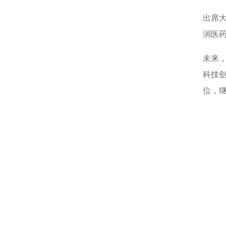
出席
润医
未来
科技
位，