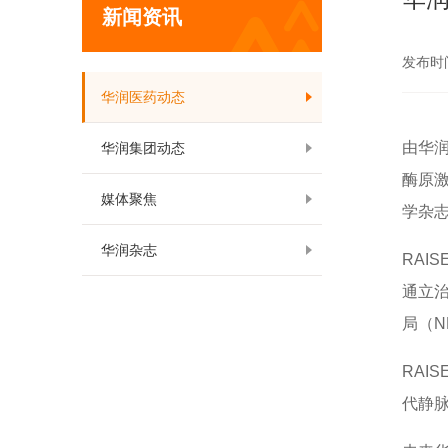
新闻资讯
发布时间:
华润医药动态
由华
华润集团动态
酶原激
媒体聚焦
学杂志》
华润杂志
RAI
通立治
局（N
RAI
代静