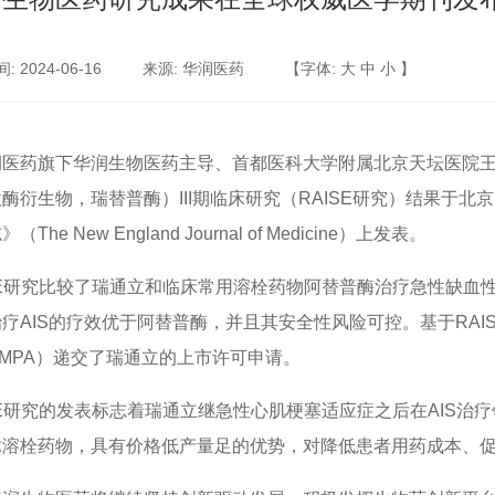
 2024-06-16
来源: 华润医药
【字体:
大
中
小
】
润医药旗下华润生物医药主导、首都医科大学附属北京天坛医院
酶衍生物，瑞替普酶）III期临床研究（RAISE研究）结果于北
（The New England Journal of Medicine）上发表。
SE研究比较了瑞通立和临床常用溶栓药物阿替普酶治疗急性缺血
疗AIS的疗效优于阿替普酶，并且其安全性风险可控。基于RA
MPA）递交了瑞通立的上市许可申请。
SE研究的发表标志着瑞通立继急性心肌梗塞适应症之后在AIS
脉溶栓药物，具有价格低产量足的优势，对降低患者用药成本、