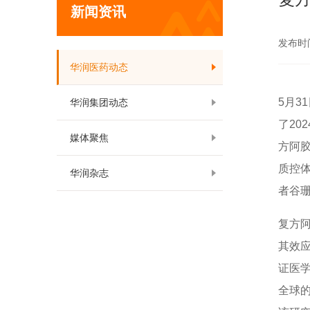
新闻资讯
发布时间:
华润医药动态
5月3
华润集团动态
了20
媒体聚焦
方阿
质控
华润杂志
者谷
复方阿
其效
证医
全球