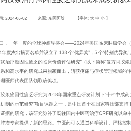
 2024-06-02
来源: 东阿阿胶
【字体:
大
中
小
】
1日，一年一度的全球肿瘤界盛会——2024年美国临床肿瘤学会
24年度杰出摘要名单并设立了 138 个“优异奖”，5 个“特别优
胶浆治疗癌因性疲乏的临床价值评估研究”（以下简称“复方阿胶浆
体系和高水平的研究成果脱颖而出，斩获疼痛与症状管理领域的“
珊珊医师代表团队领取该奖项。
胶浆癌因性疲乏研究为2018年国家重点研发计划下“十种中成
应机制的示范研究”项目课题之一，是中国首个在国家科技部支持
学证据的研究，该研究弥补了既往国内中医药治疗CRF研究以单
的肿瘤专家提供了新的思路。中医药可以通过科学设计、严格控