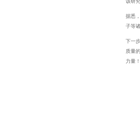
该研
据悉
子等
下一
质量
力量