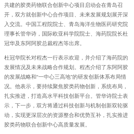
共建的
胶类药物联合创新中心
项目启动会在青岛召
开
，
双方就创新中心
合作
项目、未来发展规划展开深
入交流
。
中国工程院院士、青岛海洋生物医药研究院
理事长管华诗，国际欧亚科学院院士、海药院院长杜
冠华
及
东阿阿胶总裁程杰
等
出席
。
杜冠华院长对程杰一行表示欢迎，并介绍了海药院的
发展情况及未来战略合作规划。程杰介绍了
东阿阿胶
的发展战略和
“一中心三高地”的研发创新体系布局情
况。他表示，要持续聚焦胶类药物创新，系统布局，
扎实推进，打造高水平科技创新平台。管华诗院士表
示
，
下一步，双方将通过科技创新与机制创新双轮驱
动，实现更深层次的资源整合和优势互补，扎实推进
胶类药物联合创新中心高质量发展。