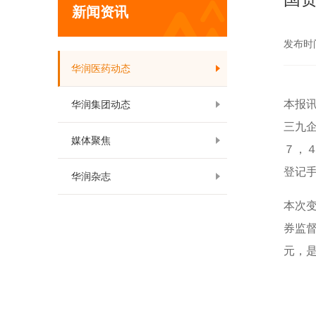
新闻资讯
发布时间:
华润医药动态
本报
华润集团动态
三九
媒体聚焦
７，
登记
华润杂志
本次
券监
元，是