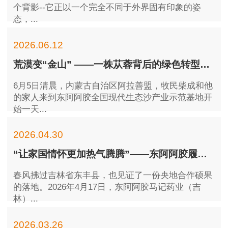
个背影--它正以一个完全不同于外界固有印象的姿
态，...
2026.06.12
荒漠变“金山” ——一株苁蓉背后的绿色转型之路
6月5日清晨，内蒙古自治区阿拉善盟，牧民柴成和他
的家人来到东阿阿胶全国现代生态沙产业示范基地开
始一天...
2026.04.30
“让家国情怀更加热气腾腾”——东阿阿胶履行社会责任工作纪实
春风拂过吉林省东丰县，也见证了一份央地合作硕果
的落地。2026年4月17日，东阿阿胶马记药业（吉
林）...
2026.03.26