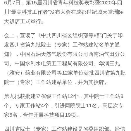
6
月
7
日，第
15
届四川省青年科技奖表彰暨
2020
年四
川“最美科技工作者”发布大会在成都世纪城天堂洲际
大饭店正式举行。
会上，宣读了《中共四川省委组织部等
8
部门关于印
发四川省第九批院士（专家）工作站建站名单的通
知》，中国石油天然气股份有限公司西南油气田分公
司、中国水利水电第五工程局有限公司、华润三九
（雅安）药业有限公司等
12
家单位获批四川省第九批
院士（专家）工作站建站单位，并为其授牌。
第九批获批建立省级工作站
12
个，其中院士工作站
8
个、专家工作站
4
个，引进两院院士
11
名、高层次专
家
6
名，合作开展科技项目
19
项。
四川省院士（专家）工作站建设是省委组织部、经信