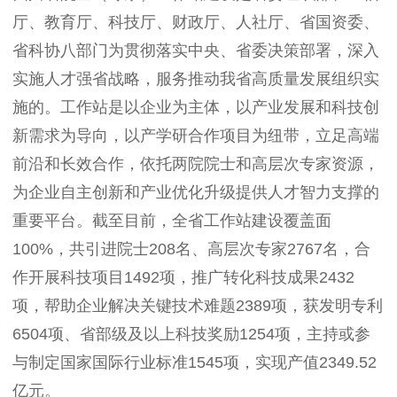
厅、教育厅、科技厅、财政厅、人社厅、省国资委、
省科协八部门为贯彻落实中央、省委决策部署，深入
实施人才强省战略，服务推动我省高质量发展组织实
施的。工作站是以企业为主体，以产业发展和科技创
新需求为导向，以产学研合作项目为纽带，立足高端
前沿和长效合作，依托两院院士和高层次专家资源，
为企业自主创新和产业优化升级提供人才智力支撑的
重要平台。截至目前，全省工作站建设覆盖面
100%
，共引进院士
208
名、高层次专家
2767
名，合
作开展科技项目
1492
项，推广转化科技成果
2432
项，帮助企业解决关键技术难题
2389
项，获发明专利
6504
项、省部级及以上科技奖励
1254
项，主持或参
与制定国家国际行业标准
1545
项，实现产值
2349.52
亿元。