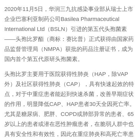
2020
年
11
月
5
日，华润三九抗感染事业部从瑞士上市
企业巴塞利亚制药公司
Basilea Pharmaceutical
International Ltd
（
BSLN
）引进的第五代头孢菌素
——头孢比罗酯（商标：赛比普
）正式获得由国家药
品监督管理局（
NMPA
）获批的药品注册证书，成为
国内首个第五代原研头孢菌素。
头孢比罗主要用于医院获得性肺炎（
HAP
，除
VAP
外）及社区获得性肺炎（
CAP
），具有快速起效的特
点，对于中重症患者能起到快速杀菌，改善早期症状
的作用，明显降低
CAP
、
HAP
患者
30
天全因死亡率。
尤其是糖尿病、肥胖、
COPD
或肺部异常的患者、
65
岁以上的患者或潜在恶性肿瘤患者，在脆弱人群中也
具有安全性和有效性，因此在重症肺炎和高死亡率患