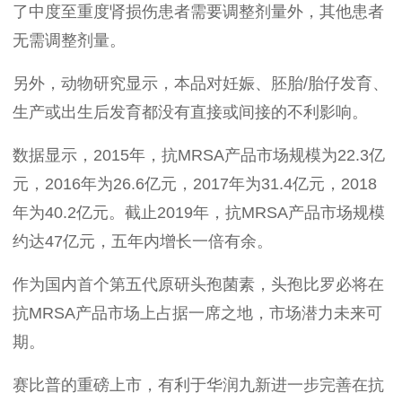
了中度至重度肾损伤患者需要调整剂量外，其他患者
无需调整剂量。
另外，动物研究显示，本品对妊娠、胚胎
/
胎仔发育、
生产或出生后发育都没有直接或间接的不利影响。
数据显示，
2015
年，抗
MRSA
产品市场规模为
22.3
亿
元，
2016
年为
26.6
亿元，
2017
年为
31.4
亿元，
2018
年为
40.2
亿元。截止
2019
年，抗
MRSA
产品市场规模
约达
47
亿元，五年内增长一倍有余。
作为国内首个第五代原研头孢菌素，头孢比罗必将在
抗
MRSA
产品市场上占据一席之地，市场潜力未来可
期。
赛比普
的重磅上市，有利于华润九新进一步完善在抗