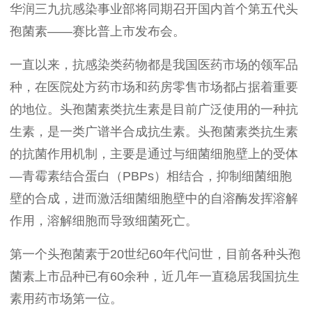
华润三九抗感染事业部将同期召开国内首个第五代头
孢菌素——赛比普
上市发布会。
一直以来，抗感染类药物都是我国医药市场的领军品
种，在医院处方药市场和药房零售市场都占据着重要
的地位。头孢菌素类抗生素是目前广泛使用的一种抗
生素，是一类广谱半合成抗生素。头孢菌素类抗生素
的抗菌作用机制，主要是通过与细菌细胞壁上的受体
—青霉素结合蛋白（
PBPs
）相结合，抑制细菌细胞
壁的合成，进而激活细菌细胞壁中的自溶酶发挥溶解
作用，溶解细胞而导致细菌死亡。
第一个头孢菌素于
20
世纪
60
年代问世，目前各种头孢
菌素上市品种已有
60
余种，近几年一直稳居我国抗生
素用药市场第一位。