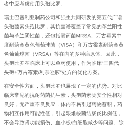
者中应考虑使用头孢比罗。
瑞士巴塞利亚制药公司和强生共同研发的第五代广谱
头孢菌素头孢比罗，其抗菌谱覆盖了常见的革兰阳性
菌与革兰阴性菌，还包括耐药菌
MRSA
、万古霉素中
度耐药金黄色葡萄球菌（
VISA
）和万古霉素耐药金黄
色葡葡球菌（
VRSA
）等在内的多种病原体。因此，
头孢比罗在临床上可以单药使用，作为临床“三四代
头孢
+
万古霉素
/
利奈唑胺”处方的优化方案。
在安全性方面，头孢比罗也展现了一定的优势。对比
临床常见的抗耐药菌抗生素，头孢菌素类安全性相对
良好，无严重不良反应，体内不易引起药物蓄积，药
物相互作用可能性低，引起艰难梭菌结肠炎比例低，
不会导致肾功能损伤、血小板
/
白细胞减少等问题。除