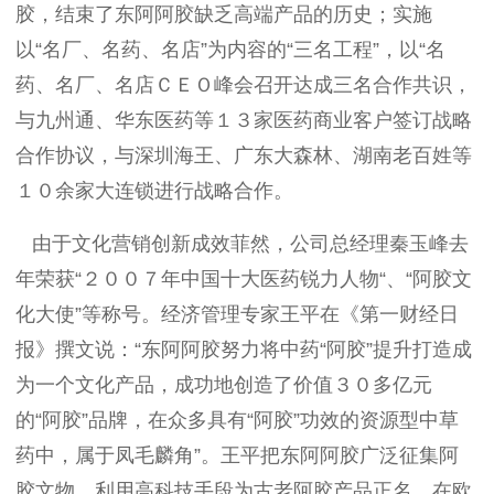
胶，结束了东阿阿胶缺乏高端产品的历史；实施
以“名厂、名药、名店”为内容的“三名工程”，以“名
药、名厂、名店ＣＥＯ峰会召开达成三名合作共识，
与九州通、华东医药等１３家医药商业客户签订战略
合作协议，与深圳海王、广东大森林、湖南老百姓等
１０余家大连锁进行战略合作。
由于文化营销创新成效菲然，公司总经理秦玉峰去
年荣获“２００７年中国十大医药锐力人物“、“阿胶文
化大使”等称号。经济管理专家王平在《第一财经日
报》撰文说：“东阿阿胶努力将中药“阿胶”提升打造成
为一个文化产品，成功地创造了价值３０多亿元
的“阿胶”品牌，在众多具有“阿胶”功效的资源型中草
药中，属于凤毛麟角”。王平把东阿阿胶广泛征集阿
胶文物、利用高科技手段为古老阿胶产品正名、在欧