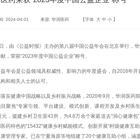
 2024-04-01
来源: 华润医药
【字体:
大
中
小
】
日，由《公益时报》主办的第八届中国公益年会在北京举行，华
献，荣获“
2023
年度中国公益企业”称号。
公益年会是公益领域具权威性、影响力的年度盛会，自
2016
年开
机构和相关人士的认可。
彻落实健康中国战略以及乡村振兴战略，
2020
年
9
月，华润医药联
项目聚焦“专家引领、平台建设、模式创新、课程开发及乡村医生
万元，援建乡村卫生室
43
所，为
4.6
万余个家庭送去“润心健康包
医药特色的“
15432
”健康乡村赋能模式。创新开展“村级健康互助
健康管理专家。已在宁夏海原等地组建了
20
个健康互助小组，涵