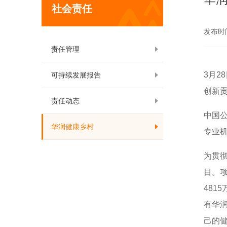
社会责任
发布时间:
责任管理
3
月
28
可持续发展报告
创新贡
责任动态
中国
华润健康乡村
专业
为贯
目。
4815
有华润
己的