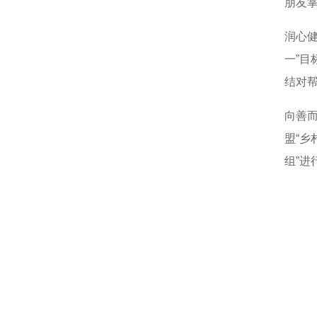
朋友
润心
一”目
结对
向善
盟“乡
组”进