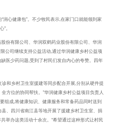
“润心健康包”。不少牧民表示
,
在家门口就能领到家
心”。
药股份有限公司、华润双鹤药业股份有限公司、华润
有限公司继续支持公益活动
,
通过华润健康乡村公益项
地缺医少药问题
,
受到了村民们发自内心的夸赞。四年
义诊和乡村卫生室援建等同步配合开展
,
分别从硬件提
、全方位的协同帮扶。”华润健康乡村公益项目负责人
重要组成
,
将健康知识、健康服务和常备药品同时送到
曲县、四川省南江县等地开展了援建乡村卫生室、捐
年共举办这类活动十余次。“希望通过这种形式让村民