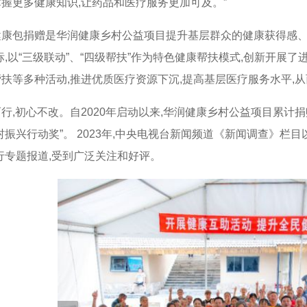
掌握更多健康知识
,
让药品和医疗服务更加可及。”
健康包捐赠是华润健康乡村公益项目提升基层群众的健康获得感
标
,
以“三级联动”、“四级帮扶”作为特色健康帮扶模式
,
创新开展了
帮扶等多种活动
,
推进优质医疗资源下沉
,
提高基层医疗服务水平
,
从
而行
,
初心不改。自
2020
年启动以来
,
华润健康乡村公益项目累计捐
村振兴行动奖”。
2023
年
,
中央电视台新闻频道《新闻调查》栏目
行专题报道
,
受到广泛关注和好评。