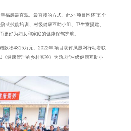
、幸福感最直观、最直接的方式。此外
,
项目围绕“五个
进阶式技能培训、村级健康互助小组、卫生室援建、
而更好为妇女和家庭的健康保驾护航。
赠款物
4815
万元。
2022
年
,
项目获评凤凰网行动者联
以《健康管理的乡村实验》为题
,
对“村级健康互助小