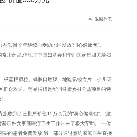
返回列表
公益项目今年继续向受助地区发放“润心健康包”。
的常用药品
,
体现了中国妇基会和华润医药集团关爱妇
粒、板蓝根颗粒、蜂胶口腔膜、地喹氯铵含片、小儿碳
区群众欢迎。药品捐赠是华润健康乡村公益项目的特
庭。
寺旗收到了三批总价值
15
万余元的“润心健康包”。“这
对基层妇女家庭医疗卫生工作带来了极大帮助。”一位
需要的患者免费发放
,
另一部分通过签约家庭医生直接