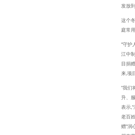
发放
这个
庭常
“守护
江中
目捐赠
来
,
项
“我
升、
表示
,
老百
赠“润