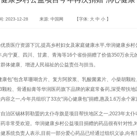
 2023-12-28
来源: 中国网
【字体:
大
中
小
】
动优质医疗资源下沉
,
提高乡村妇女及家庭健康水平
,
华润健康乡村
年
,
向宁夏、四川、甘肃、青海等
16
个省份捐赠了价值
350
万余元
童群体健康、增进人民福祉的公益责任与担当。
心健康包”包含草珊瑚含片、复方阿胶浆、乳酸菌素片、小柴胡颗
3
颗粒、骨通贴膏等华润医药旗下品牌的家庭常备药
,
深受帮扶地
扶内容之一
,
今年共组织了
33
次“润心健康包”捐赠
,
惠及
1.6
万余个家
古自治区锡林郭勒盟的太仆寺旗是项目帮扶地区之一
,2023
年太仆
用药非常受欢迎。华润健康乡村公益项目捐赠的药品很有针对性
,
卫健系统负责人表示
,
目前一部分爱心药品已经通过组织义诊
,
向有