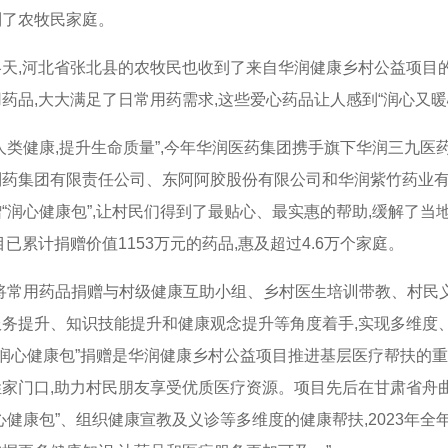
到了农牧民家庭。
冬天
,
河北省张北县的农牧民也收到了来自华润健康乡村公益项目的
用药品
,
大大满足了日常用药需求
,
这些爱心药品让人感到“润心又暖
人类健康
,
提升生命质量”
,
今年华润医药集团携手旗下华润三九医
制药集团有限责任公司、东阿阿胶股份有限公司和华润紫竹药业
“润心健康包”
,
让村民们得到了最贴心、最实惠的帮助
,
缓解了当
目已累计捐赠价值
1153
万元的药品
,
惠及超过
4.6
万个家庭。
们将常用药品捐赠与村级健康互助小组、乡村医生培训带教、村民
服务提升、知识技能提升和健康观念提升等角度着手
,
实现多维度
“润心健康包”捐赠是华润健康乡村公益项目推进基层医疗帮扶的
姓家门口
,
助力村民朋友享受优质医疗资源。项目先后在甘肃省舟
心健康包”、组织健康宣教及义诊等多维度的健康帮扶
,2023
年全