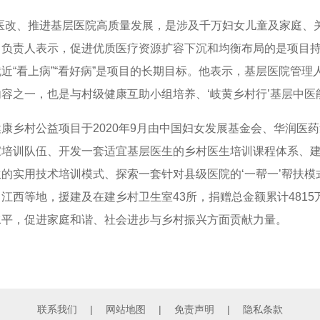
化医改、推进基层医院高质量发展，是涉及千万妇女儿童及家庭、
目负责人表示，促进优质医疗资源扩容下沉和均衡布局的是项目
近“看上病”“看好病”是项目的长期目标。他表示，基层医院管
内容之一，也是与村级健康互助小组培养、‘岐黄乡村行’基层中
健康乡村公益项目于
2020
年
9
月由中国妇女发展基金会、华润医药
家培训队伍、开发一套适宜基层医生的乡村医生培训课程体系、
的实用技术培训模式、探索一套针对县级医院的‘一帮一’帮扶模
、江西等地，援建及在建乡村卫生室
43
所，捐赠总金额累计
4815
水平，促进家庭和谐、社会进步与乡村振兴方面贡献力量。
联系我们
|
网站地图
|
免责声明
|
隐私条款