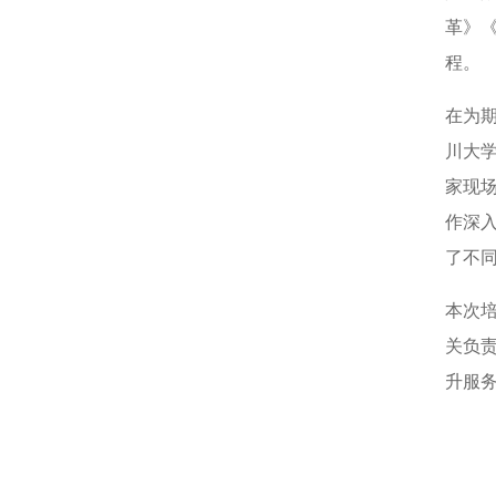
革》
程。
在为
川大
家现
作深
了不
本次
关负
升服