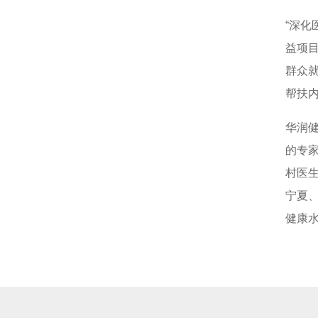
“深
益项
群众就
帮扶
华润
的专
村医生
宁夏
健康