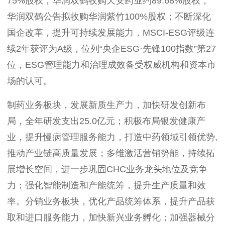
75%股权，华润双鹤收购天安药业约89.68%股权，
华润双鹤公告拟收购华润紫竹100%股权；
不断
深化
国企改革
，
提升可持续发展能力
，
MSCI-ESG评级连
续2年获评为A级，位列“
央企ESG·先锋100指数
”第27
位，ESG管理能力和治理成效备受权威机构和资本市
场的认可
。
制药业务板块
，发展新质生产力，加快研发创新布
局，全年
研发支出
25.0亿元
；积极布局银发健康产
业，提升慢病管理服务能力，打造中药领域引领优势
,
推动产业链高质量发展；多维激活营销势能，持续拓
展增长空间，进一步巩固CHC业务龙头地位及竞争
力；强化智能制造和产能统筹，提升生产质量和效
率。
分销业务板块
，
优化产品统筹体系，提升产品获
取和进口服务能力，加快新兴业务孵化；加强器械分