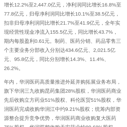
增长12.2%至2,447.0亿元，净利润同比增长16.8%至
77.8亿元，
归母净利润
同比
增长
10.1%
至
38.5亿元，
扣非归母净利润同比增长
21.7%
至
41.9
亿
元
，
全年实
现经营性现金净流入
1
55
.
5
亿
元
，
同比增长
43.7%
，
期内每股盈利
0.6
1
元。
制药、医药分销、药品零售三
个主要业务分部收入分别达
434.6亿元、2,021.5亿
元、95.8亿元，同比分别增长14.3%、11.4%、
26.2%。
年内，华润医药高质量推进
外延并购
拓展
业务布局
，
旗下
华润三九收购昆药集团
28%股权，华润医药商业
先后
收购立方药业
51%股权、科伦医贸51%股权
，
华
润医药完成收购华润江中约
9.21%股权；
统筹
内部资
源整合提升竞争优势，华润医药商业收购复大医药