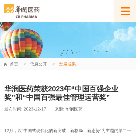
>
>
首页
信息公开
发展成果
华润医药荣获2023年“中国百强企业
奖”和“中国百强最佳管理运营奖”
发布时间: 2023-12-17
来源: 华润医药
12月，以“中国式现代化的新突破、新格局、新态势”为主题的第二十